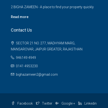
2 BIGHA ZAMEEN - A place to find your property quickly
Read more
Contact Us
SECTOR 21 NO. 277, MADHYAM MARG,
MANSAROVAR, JAIPUR GREATER, RAJASTHAN
946149 4949
0141 4953230
bighazameen2@gmail.com
Facebook
Twitter
Google +
Linkedin